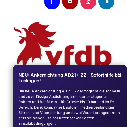
×
NEU: Ankerdichtung AD21+ 22 – Soforthilfe bei
Leckagen!
AGB
Die neue Ankerdichtung AD 21+22 ermöglicht die schnelle
und zuverlässige Abdichtung kleinster Leckagen an
Impressum
Rohren und Behältern – für Drücke bis 10 bar und im Ex-
Bereich. Dank kompakter Bauform, medienbeständiger
Datenschutz
Silikon- und Vitondichtung und zwei Verankerungsdornen
sitzt sie sicher – selbst unter schwierigsten
Ⓒ Stoll Seal System GmbH 2026. Alle Rechte
Einsatzbedingungen.
vorbehalten.