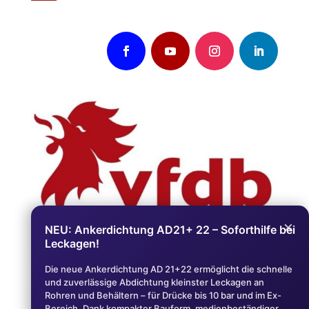
×
NEU: Ankerdichtung AD21+ 22 – Soforthilfe bei
Leckagen!
AGB
Die neue Ankerdichtung AD 21+22 ermöglicht die schnelle
und zuverlässige Abdichtung kleinster Leckagen an
Impressum
Rohren und Behältern – für Drücke bis 10 bar und im Ex-
Bereich. Dank kompakter Bauform, medienbeständiger